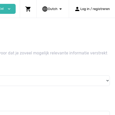
shopping_cart
language
arrow_drop_down
person
expand_more
tel
Dutch
Log in / registreren
or dat je zoveel mogelijk relevante informatie verstrekt