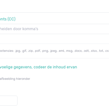
ents (CC)
sies: .jpg, .gif, .zip, .pdf, .png, .jpeg, .eml, .msg, .docx, .odt, .xlsx, .txt, .cs
evoelige gegevens, codeer de inhoud ervan
e afbeelding hieronder