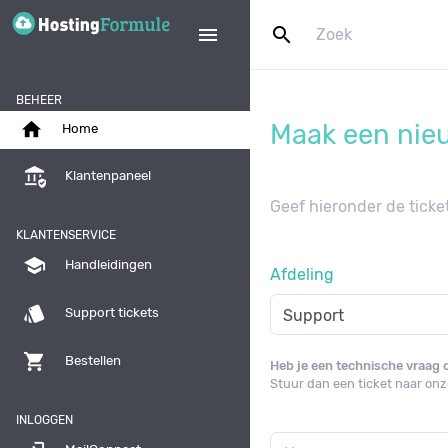
search
menu
BEHEER
home
Maak een nieu
Home
assured_workload
Klantenpaneel
Geef hieronder de ticke
KLANTENSERVICE
school
Handleidingen
Afdeling
style
Support tickets
shopping_cart
Bestellen
Heb je een technische vraag
Stuur dan een ticket naar onz
INLOGGEN