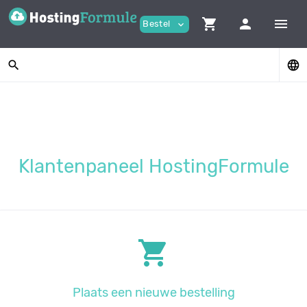
shopping_cart
person
menu
Bestel
expand_more
search
language
Klantenpaneel HostingFormule
shopping_cart
plaats een nieuwe bestelling