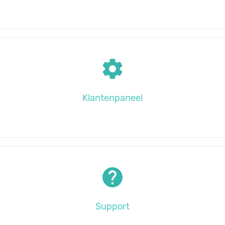
settings
klantenpaneel
help
support