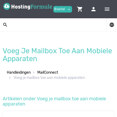
shopping_cart
person
menu
Bestel
expand_more
search
language
Voeg Je Mailbox Toe Aan Mobiele
Apparaten
Handleidingen
MailConnect
Voeg je mailbox toe aan mobiele apparaten
Artikelen onder Voeg je mailbox toe aan mobiele
apparaten