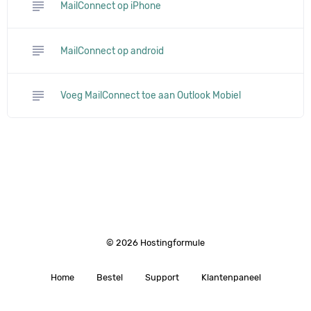
subject
MailConnect op iPhone
subject
MailConnect op android
subject
Voeg MailConnect toe aan Outlook Mobiel
© 2026 Hostingformule
Home
Bestel
Support
Klantenpaneel