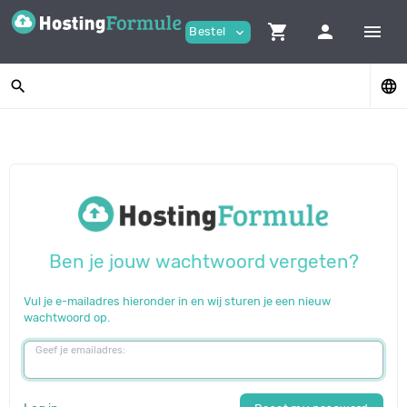
shopping_cart
person
menu
Bestel
expand_more
search
language
Ben je jouw wachtwoord vergeten?
Vul je e-mailadres hieronder in en wij sturen je een nieuw
wachtwoord op.
Geef je emailadres: