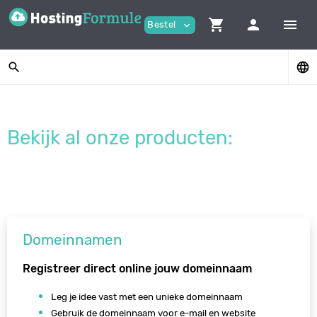
shopping_cart
person
menu
Bestel
expand_more
search
language
Bekijk al onze producten:
Domeinnamen
Registreer direct online jouw domeinnaam
Leg je idee vast met een unieke domeinnaam
Gebruik de domeinnaam voor e-mail en website