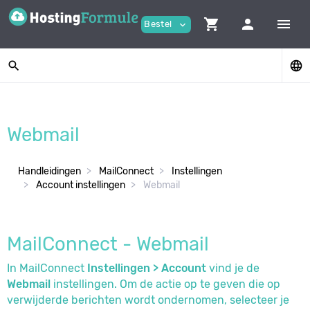
shopping_cart
person
menu
Bestel
expand_more
search
language
Webmail
Handleidingen
MailConnect
Instellingen
Account instellingen
Webmail
MailConnect - Webmail
In MailConnect
Instellingen > Account
vind je de
Webmail
instellingen. Om de actie op te geven die op
verwijderde berichten wordt ondernomen, selecteer je