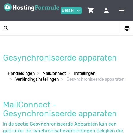
shopping_cart
person
menu
Bestel
expand_more
search
language
Gesynchroniseerde apparaten
Handleidingen
MailConnect
Instellingen
Verbindingsinstellingen
Gesynchroniseerde apparaten
MailConnect -
Gesynchroniseerde apparaten
In de sectie Gesynchroniseerde Apparaten kan een
gebruiker de synchronisatieverbindingen bekijken die