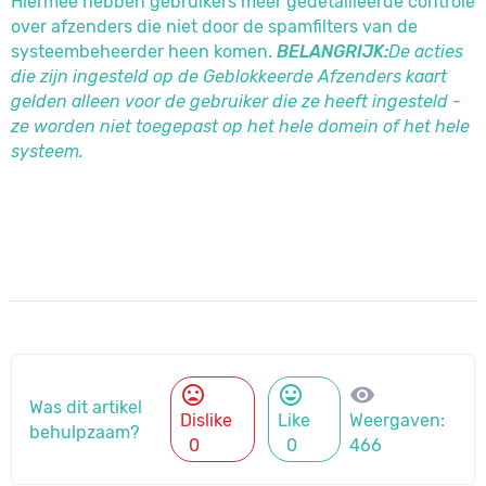
Hiermee hebben gebruikers meer gedetailleerde controle
over afzenders die niet door de spamfilters van de
systeembeheerder heen komen.
BELANGRIJK:
De acties
die zijn ingesteld op de Geblokkeerde Afzenders kaart
gelden alleen voor de gebruiker die ze heeft ingesteld -
ze worden niet toegepast op het hele domein of het hele
systeem.
mood_bad
mood
visibility
Was dit artikel
Dislike
Like
Weergaven:
behulpzaam?
0
0
466