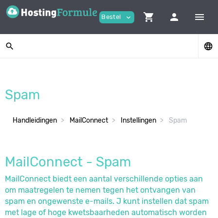
shopping_cart
person
menu
Bestel
expand_more
search
language
Spam
Handleidingen
MailConnect
Instellingen
Spam
MailConnect - Spam
MailConnect biedt een aantal verschillende opties aan
om maatregelen te nemen tegen het ontvangen van
spam en ongewenste e-mails. J kunt instellen dat spam
met lage of hoge kwetsbaarheden automatisch worden