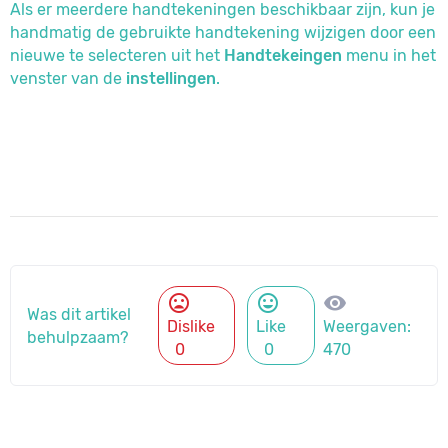
Als er meerdere handtekeningen beschikbaar zijn, kun je
handmatig de gebruikte handtekening wijzigen door een
nieuwe te selecteren uit het
Handtekeingen
menu in het
venster van de
instellingen
.
mood_bad
mood
visibility
Was dit artikel
Dislike
Like
Weergaven:
behulpzaam?
0
0
470