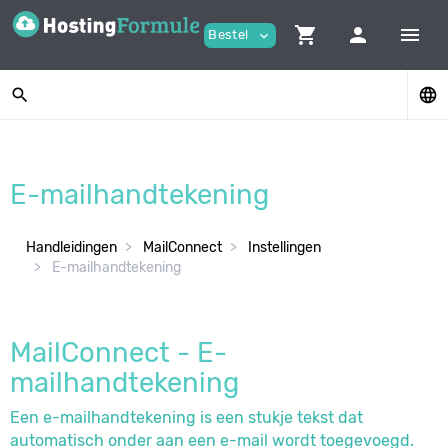
shopping_cart
person
menu
Bestel
expand_more
search
language
E-mailhandtekening
Handleidingen
MailConnect
Instellingen
E-mailhandtekening
MailConnect - E-
mailhandtekening
Een e-mailhandtekening is een stukje tekst dat
automatisch onder aan een e-mail wordt toegevoegd.