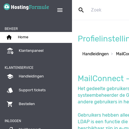
search
menu
BEHEER
home
Profielinstell
Home
assured_workload
Klantenpaneel
Handleidingen
MailCo
KLANTENSERVICE
school
MailConnect - 
Handleidingen
Het gedeelte gebruikers
style
Support tickets
systeembeheerder de Glo
andere gebruikers in h
shopping_cart
Bestellen
Gebruikers hebben alle
INLOGGEN
LDAP is een functie die
beschikbaar zijn in e-m