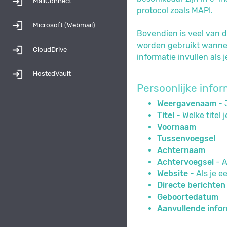
login
MailConnect
protocol zoals MAPI.
login
Microsoft (Webmail)
Bovendien is veel van d
worden gebruikt wannee
login
CloudDrive
informatie invullen als je
login
HostedVault
Persoonlijke infor
Weergavenaam
- 
Titel
- Welke titel 
Voornaam
Tussenvoegsel
Achternaam
Achtervoegsel
- A
Website
- Als je e
Directe berichten
Geboortedatum
Aanvullende info