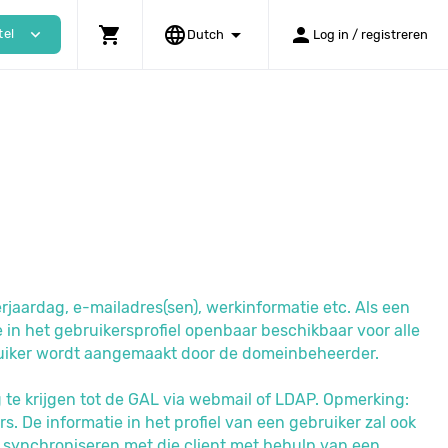
shopping_cart
language
arrow_drop_down
person
expand_more
tel
Dutch
Log in / registreren
rjaardag, e-mailadres(sen), werkinformatie etc. Als een
 in het gebruikersprofiel openbaar beschikbaar voor alle
bruiker wordt aangemaakt door de domeinbeheerder.
te krijgen tot de GAL via webmail of LDAP. Opmerking:
. De informatie in het profiel van een gebruiker zal ook
et synchroniseren met die client met behulp van een