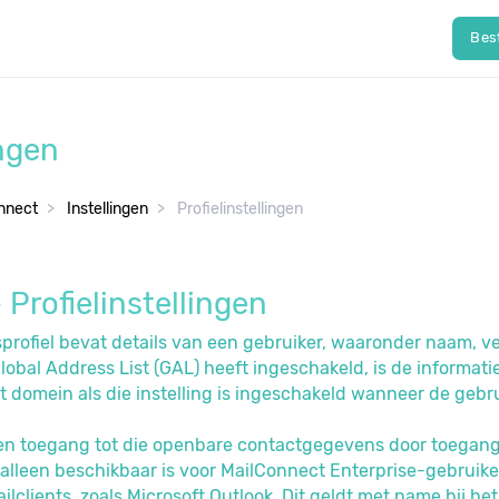
Bes
ingen
nnect
Instellingen
Profielinstellingen
Profielinstellingen
profiel bevat details van een gebruiker, waaronder naam, ve
bal Address List (GAL) heeft ingeschakeld, is de informatie
et domein als die instelling is ingeschakeld wanneer de ge
en toegang tot die openbare contactgegevens door toegang 
 alleen beschikbaar is voor MailConnect Enterprise-gebruikers
ailclients, zoals Microsoft Outlook. Dit geldt met name bij h