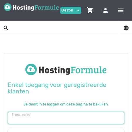
shopping_cart
person
menu
Bestel
expand_more
search
language
Enkel toegang voor geregistreerde
klanten
Je dient in te loggen om deze pagina te bekijken.
E-mailadres